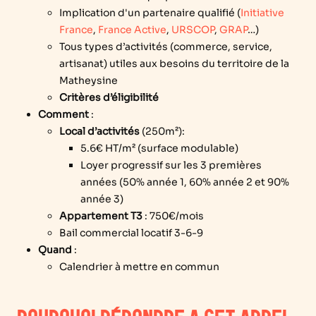
Implication d'un partenaire qualifié (
Initiative
France
,
France Active
,
URSCOP
,
GRAP
…)
Tous types d’activités (commerce, service,
artisanat) utiles aux besoins du territoire de la
Matheysine
Critères d’éligibilité
Comment
:
Local d’activités
(250m
²
):
5.6€ HT/m
²
(surface modulable)
Loyer progressif sur les 3 premières
années (50% année 1, 60% année 2 et 90%
année 3)
Appartement T3
:
750€/mois
Bail commercial locatif 3-6-9
Quand
:
Calendrier à mettre en commun