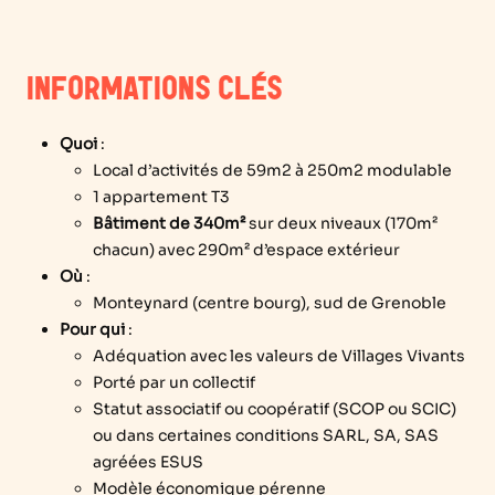
INFORMATIONS CLÉS
Quoi
:
Local d’activités de 59m
2
à 250m
2
modulable
1 appartement T3
Bâtiment de 340m²
sur deux niveaux (170m²
chacun) avec 290m² d’espace extérieur
Où
:
Monteynard (centre bourg), sud de Grenoble
Pour qui
:
Adéquation avec les valeurs de Villages Vivants
Porté par un collectif
Statut associatif ou coopératif (SCOP ou SCIC)
ou dans certaines conditions SARL, SA, SAS
agréées ESUS
Modèle économique pérenne