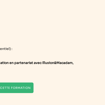
ntiel) :
mation en partenariat avec Illusion&Macadam,
E CETTE FORMATION