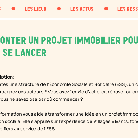
・
・
・
S
LES LIEUX
LES ACTUS
LES RES
ONTER UN PROJET IMMOBILIER POUR
 SE LANCER
iption
:
êtes une structure de l'Économie
Sociale et Solidaire (
ESS), un c
agnez ces acteurs ? Vous avez l’envie d’acheter, rénover ou crée
vous ne savez pas par où commencer ?
 formation vous aide à
transformer une idée en un projet immobil
n sociale.
Elle s’appuie sur l’expérience de
Villages Vivants
, fo
liers au service de l’ESS.