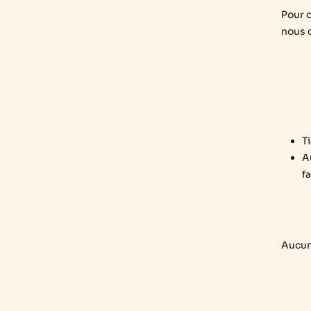
Pour d
nous c
T
A
fa
Aucu