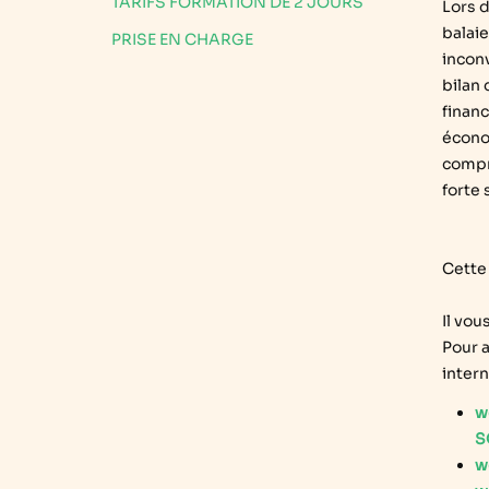
TARIFS FORMATION DE 2 JOURS
Lors 
balaie
PRISE EN CHARGE
inconv
bilan 
financ
écono
compr
forte 
Cette 
Il vou
Pour a
inter
w
S
w