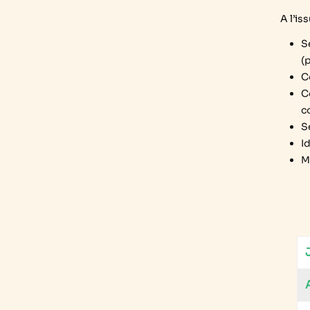
A l’is
S
(
C
C
c
S
I
M