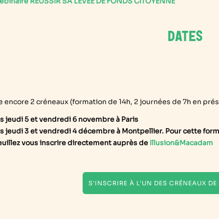
ebinaire RÉUSSIR SA LEVÉE DE FONDS CITOYENNE
DATES
te encore 2 créneaux (formation de 14h, 2 journées de 7h en prése
es jeudi 5 et vendredi 6 novembre à Paris
es jeudi 3 et vendredi 4 décembre à Montpellier. Pour cette for
euillez vous inscrire directement auprès de
Illusion&Macadam
S'INSCRIRE À L'UN DES CRÉNEAUX D