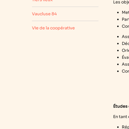
Les obj
Met
Vaucluse 84
Par
Con
Vie de la coopérative
Ass
Déc
Ori
Éva
Ass
Con
Études
En tant
Rép