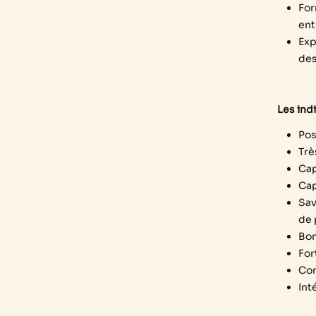
For
ent
Exp
des
Les ind
Pos
Trè
Cap
Cap
Sav
de 
Bon
For
Com
Int