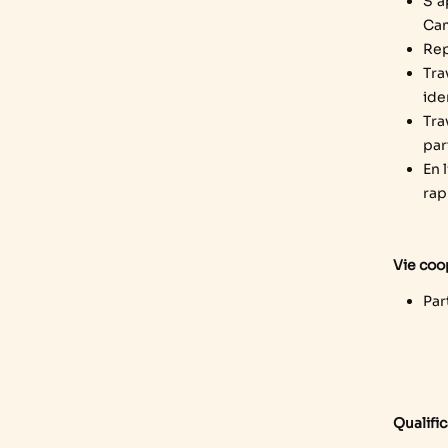
S'a
Cam
Rep
Tra
ide
Tra
par
En 
rap
Vie coo
Par
Qualifi