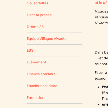
et le dé
Collectivités
Village
Dans la presse
rénover
Vivants
Drôme 26
Equipe Villages Vivants
ESS
Dans be
…) et de
Evènement
ce sont
Face à
Finance solidaire
économi
Foncière solidaire
l’i
l’é
Formation
l’i
une