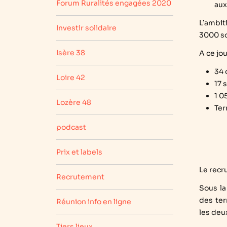
Forum Ruralités engagées 2020
aux
L’ambit
Investir solidaire
3000 so
Isère 38
A ce jou
34 
Loire 42
17 
1 0
Lozère 48
Ter
podcast
Prix et labels
Le recr
Recrutement
Sous la
des ter
Réunion info en ligne
les deu
Tiers lieux