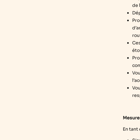
de 
Dép
Pro
d’a
rou
Ces
éto
Pro
con
Vou
l’a
Vou
res
Mesure d
En tant