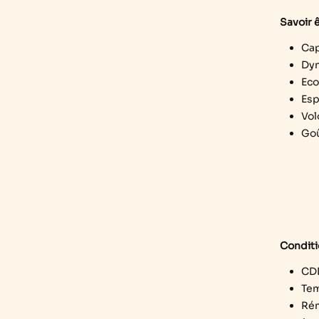
Savoir 
Cap
Dy
Eco
Esp
Vol
Goû
Conditi
CD
Tem
Rém